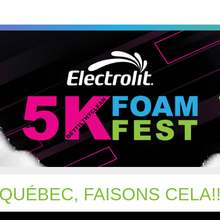
 5K Foam Fest - Quebec
La Course Amusante #1 Au Monde
QUÉBEC, FAISONS CELA!