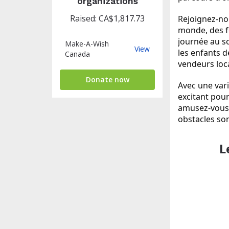
organizations
Raised: CA$1,817.73
Rejoignez-no
monde, des fo
journée au s
Make-A-Wish
Make-
View
les enfants d
Canada
A-
vendeurs loca
Wish
Canada
Donate now
Avec une vari
excitant pour
amusez-vous ;
obstacles sont
L