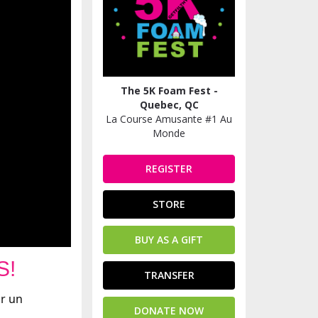
The 5K Foam Fest -
Quebec, QC
La Course Amusante #1 Au
Monde
REGISTER
STORE
BUY AS A GIFT
S!
TRANSFER
r un 
DONATE NOW