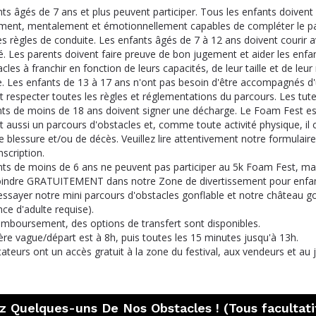
ts âgés de 7 ans et plus peuvent participer. Tous les enfants doivent
ment, mentalement et émotionnellement capables de compléter le p
s règles de conduite. Les enfants âgés de 7 à 12 ans doivent courir 
é. Les parents doivent faire preuve de bon jugement et aider les enfa
cles à franchir en fonction de leurs capacités, de leur taille et de leur
. Les enfants de 13 à 17 ans n'ont pas besoin d'être accompagnés d'
nt respecter toutes les règles et réglementations du parcours. Les tut
ants de moins de 18 ans doivent signer une décharge. Le Foam Fest e
t aussi un parcours d'obstacles et, comme toute activité physique, i
e blessure et/ou de décès. Veuillez lire attentivement notre formulai
inscription.
ts de moins de 6 ans ne peuvent pas participer au 5k Foam Fest, mai
oindre GRATUITEMENT dans notre Zone de divertissement pour enfant
ssayer notre mini parcours d'obstacles gonflable et notre château go
ance d'adulte requise).
emboursement, des options de transfert sont disponibles.
re vague/départ est à 8h, puis toutes les 15 minutes jusqu'à 13h.
ateurs ont un accès gratuit à la zone du festival, aux vendeurs et au j
 Quelques-uns De Nos Obstacles ! (Tous facultati