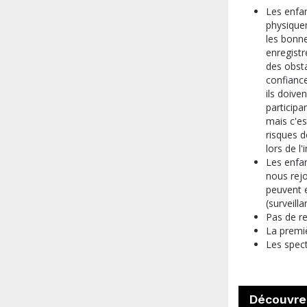
Les enfan
physique
les bonne
enregistr
des obsta
confiance
ils doive
particip
mais c'es
risques d
lors de l'
Les enfan
nous rej
peuvent e
(surveill
Pas de r
La premiè
Les spect
Découvrez