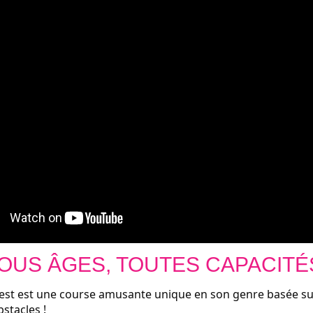
OUS ÂGES, TOUTES CAPACITÉ
est est une course amusante unique en son genre basée su
stacles !