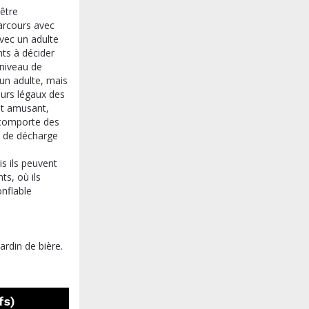
 être
arcours avec
avec un adulte
nts à décider
 niveau de
un adulte, mais
eurs légaux des
st amusant,
l comporte des
re de décharge
s ils peuvent
s, où ils
nflable
ardin de bière.
fs)