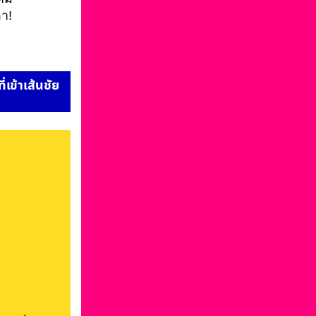
า!
่เข้าเส้นชัย