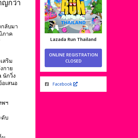
าญกว่า
งกลับมา
ูมิภาค
Lazada Run Thailand
 
ONLINE REGISTRATION
เสริม
CLOSED
ังกาย 
นักวิ่ง
ข้อเสนอ
Facebook
ทพฯ 
ะดับ
ต็ม