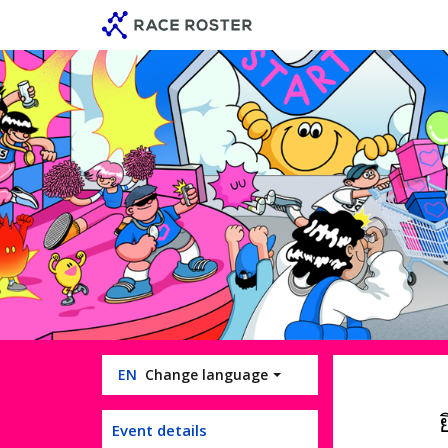
Skip
Skip
to
to
event
main
navigation
content
EN
Change language
Event details