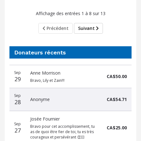
Affichage des entrées 1 à 8 sur 13
Précédent
Suivant
Donateurs récents
Donateurs
Date
Nom
Montant
Sep
Anne Morrison
récents
CA$50.00
29
Bravo, Lily et Zain!!!
Sep
Anonyme
CA$54.71
28
Josée Fournier
Sep
Bravo pour cet accomplissement, tu
CA$25.00
27
as de quoi être fier de toi, tu es très
courageux et persévérant 👏🏻