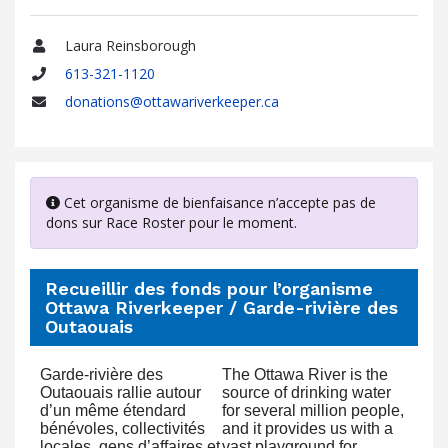
Laura Reinsborough
Nom
613-321-1120
Téléphone
donations@ottawariverkeeper.ca
Adresse
courriel
Cet organisme de bienfaisance n’accepte pas de
dons sur Race Roster pour le moment.
Recueillir des fonds pour l’organisme
Ottawa Riverkeeper / Garde-rivière des
Outaouais
Garde-rivière des
The Ottawa River is the
Outaouais rallie autour
source of drinking water
d’un même étendard
for several million people,
bénévoles, collectivités
and it provides us with a
locales, gens d’affaires et
vast playground for