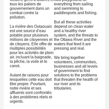
tous les paliers de
everything from sailing
gouvernement dans un
and swimming to
combat contre la
paddlesports and fishing.
pollution.
But all these activities
La rivière des Outaouais
depend on clean water
est une source d’eau
and a healthy river
potable pour plusieurs
system, and the threats to
millions de citoyennes et
the Ottawa River and the
de citoyens. Elle offre de
waters that feed it are
multiples possibilités
pressing and real.
pour les activités de plein
air, incluant la baignade,
We bring together
la pêche, la voile et le
volunteers, communities,
canot.
businesses and all levels
of government to find
Autant de raisons pour
solutions to the problems
lesquelles cette eau doit
that threaten the health of
être propre. Pourtant,
our river and its
notre rivière et ses
tributaries.
affluents sont confrontés
à des problèmes réels et
urgents.