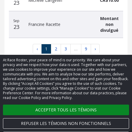
Michelle Langevin
CA$10.00
23
Montant
Sep
Francine Racette
non
23
divulgué
‹
1
2
3
…
9
›
At Race Roster, your peace of mind is our priority. We care about your
privacy and we respect how your data is used. Together with our partners,
we use cookies to improve your experience on our site and how we
communicate with you. We aim to analyze how our site performs, deliver
tailored advertising content on this and other sites and gain your feedback.
By clicking “Accept All Cookies” you agree to the use of such cookies. To
© 2026 Race Roster. Tous droits réservés.
change your cookie settings, click “Manage Cookies” to visit our Cookie
Preference Center. For more information about our data practices, please
read our Cookie Policy and Privacy Policy.
Paramètres des témoins
ACCEPTER TOUS LES TÉMOINS
Politique de confidentialité
Conditions générales
REFUSER LES TÉMOINS NON FONCTIONNELS