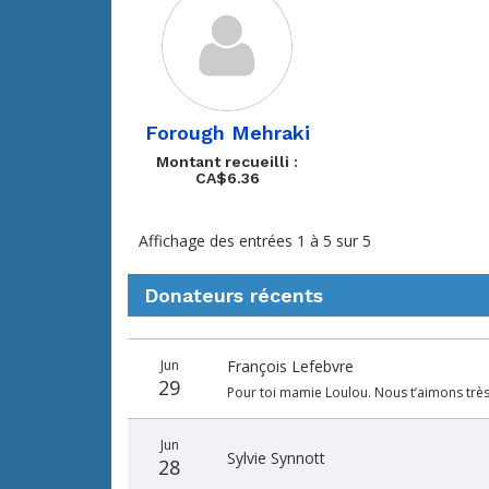
Forough Mehraki
Montant recueilli :
CA$6.36
Affichage des entrées 1 à 5 sur 5
Donateurs récents
Donateurs
Date
Nom
Montant
Jun
François Lefebvre
récents
29
Pour toi mamie Loulou. Nous t’aimons très 
Jun
Sylvie Synnott
28