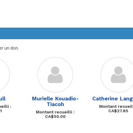
er un don.
ll
Murielle Kouadio-
Catherine Lang
Tiacoh
illi :
Montant recueill
1
CA$27.85
Montant recueilli :
CA$50.00