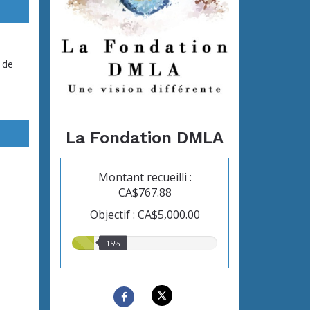
 de
La Fondation DMLA
Montant recueilli :
CA$767.88
Objectif : CA$5,000.00
15.00%
15%
recueillis