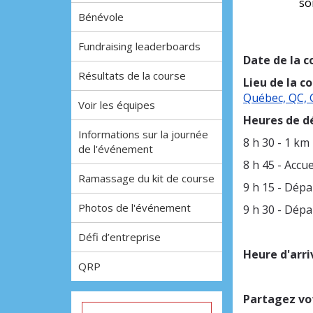
so
Bénévole
Fundraising leaderboards
Date de la c
Résultats de la course
Lieu de la co
Québec, QC,
Voir les équipes
Heures de dé
Informations sur la journée
8 h 30 - 1 km
de l'événement
8 h 45 - Accu
Ramassage du kit de course
9 h 15 - Dépa
Photos de l'événement
9 h 30 - Dépa
Défi d’entreprise
Heure d'arri
QRP
Partagez vo