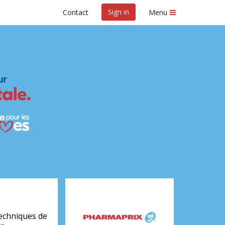
Sign in
Contact
Menu
c City 2026
echniques de 