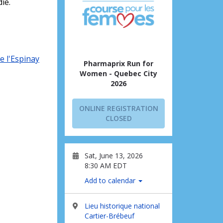
ie.
e l'Espinay
Pharmaprix Run for
Women - Quebec City
2026
ONLINE REGISTRATION
CLOSED
Sat, June 13, 2026
8:30 AM EDT
Add to calendar
Lieu historique national
Cartier-Brébeuf