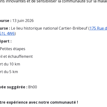
ins innovantes et de sensibiliser la communauté sur la malad
ourse :
13 juin 2026
urse :
Le lieu historique national Cartier-Brébeuf (
175 Rue d
 G1L 4W6
)
part :
 Petites étapes
eil et échauffement
rt du 10 km
rt du 5 km
vée suggérée :
8h00
tre expérience avec notre communauté !