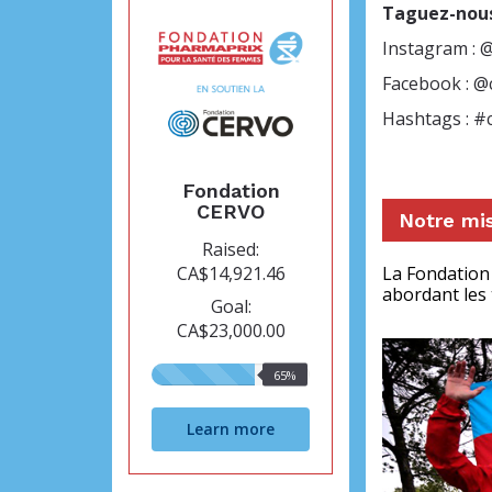
Taguez-nous 
Instagram :
Facebook : 
Hashtags : 
Fondation
CERVO
Notre mi
Raised:
CA$14,921.46
La Fondation
abordant les 
Goal:
CA$23,000.00
65%
65%
raised
Learn more