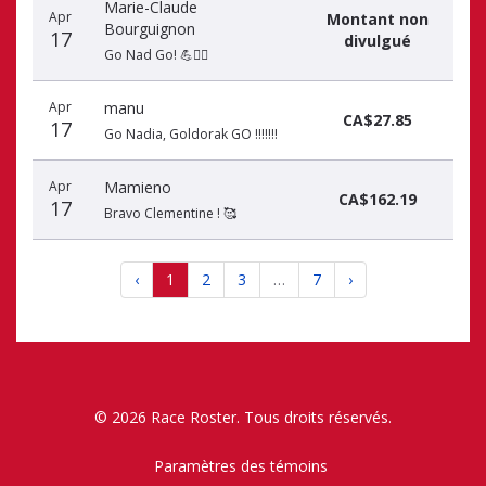
Marie-Claude
Apr
Montant non
Bourguignon
17
divulgué
Go Nad Go! 💪🏃‍♀️
Apr
manu
CA$27.85
17
Go Nadia, Goldorak GO !!!!!!!
Apr
Mamieno
CA$162.19
17
Bravo Clementine ! 🥰
‹
1
2
3
…
7
›
© 2026 Race Roster. Tous droits réservés.
Paramètres des témoins