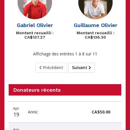
Gabriel Olivier
Guillaume Olivier
Montant recueilli :
Montant recueilli :
CA$137.27
CA$136.30
Affichage des entrées 1 à 8 sur 11
Précédent
Suivant
Donateurs récents
Donateurs
Date
Nom
Montant
Apr
récents
Annic
CA$50.00
19
Apr