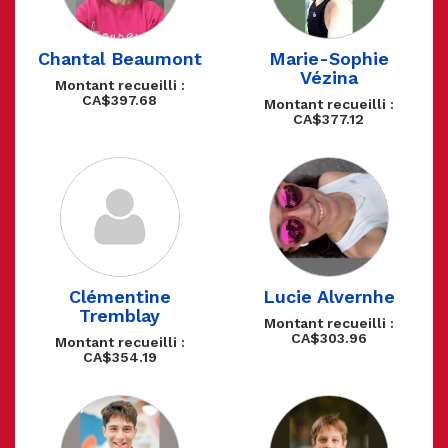
Chantal Beaumont
Marie-Sophie
Vézina
Montant recueilli :
CA$397.68
Montant recueilli :
CA$377.12
Clémentine
Lucie Alvernhe
Tremblay
Montant recueilli :
CA$303.96
Montant recueilli :
CA$354.19