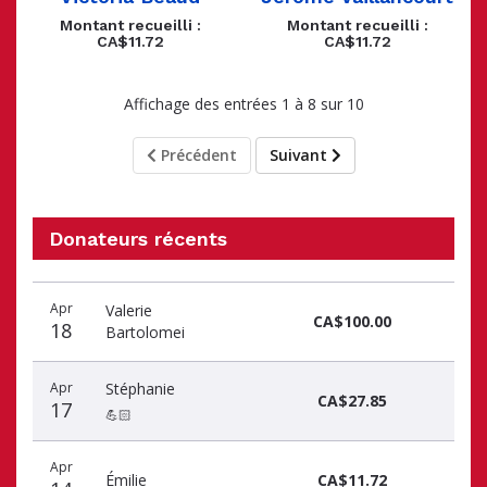
Montant recueilli :
Montant recueilli :
CA$11.72
CA$11.72
Affichage des entrées 1 à 8 sur 10
Précédent
Suivant
Donateurs récents
Donateurs
Date
Nom
Montant
Apr
Valerie
récents
CA$100.00
18
Bartolomei
Apr
Stéphanie
CA$27.85
17
💪🏻
Apr
Émilie
CA$11.72