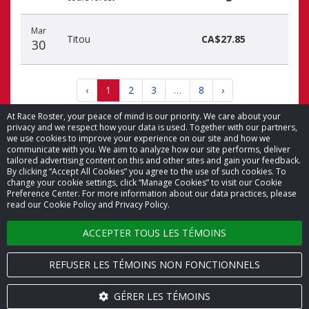
Mar
Titou
CA$27.85
30
‹
1
2
3
…
8
›
At Race Roster, your peace of mind is our priority. We care about your
privacy and we respect how your data is used. Together with our partners,
we use cookies to improve your experience on our site and how we
communicate with you. We aim to analyze how our site performs, deliver
tailored advertising content on this and other sites and gain your feedback.
By clicking “Accept All Cookies” you agree to the use of such cookies. To
© 2026 Race Roster. Tous droits réservés.
change your cookie settings, click “Manage Cookies” to visit our Cookie
Preference Center. For more information about our data practices, please
read our Cookie Policy and Privacy Policy.
Paramètres des témoins
ACCEPTER TOUS LES TÉMOINS
Politique de confidentialité
Conditions générales
REFUSER LES TÉMOINS NON FONCTIONNELS
Nous joindre
GÉRER LES TÉMOINS