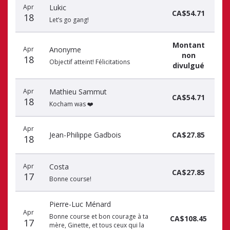
Apr
Lukic
CA$54.71
18
Let’s go gang!
Montant
Apr
Anonyme
non
18
Objectif atteint! Félicitations
divulgué
Apr
Mathieu Sammut
CA$54.71
18
Kocham was ❤️
Apr
Jean-Philippe Gadbois
CA$27.85
18
Apr
Costa
CA$27.85
17
Bonne course!
Pierre-Luc Ménard
Apr
Bonne course et bon courage à ta
CA$108.45
17
mère, Ginette, et tous ceux qui la