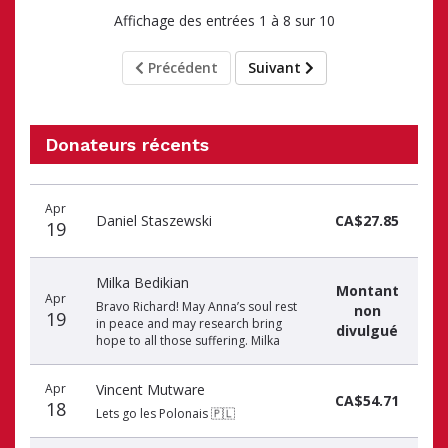
Affichage des entrées 1 à 8 sur 10
Précédent
Suivant
Donateurs récents
Donateurs
Date
Nom
Montant
Apr
récents
Daniel Staszewski
CA$27.85
19
Milka Bedikian
Montant
Apr
Bravo Richard! May Anna’s soul rest
non
19
in peace and may research bring
divulgué
hope to all those suffering. Milka
Apr
Vincent Mutware
CA$54.71
18
Lets go les Polonais 🇵🇱