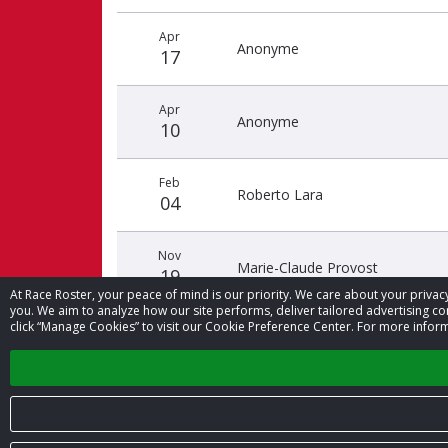
Donateurs
Date
Nom
Montant
Apr
récents
Anonyme
17
Apr
Anonyme
10
Feb
Roberto Lara
04
Nov
Marie-Claude Provost
19
At Race Roster, your peace of mind is our priority. We care about your priv
you. We aim to analyze how our site performs, deliver tailored advertising con
click “Manage Cookies” to visit our Cookie Preference Center. For more inform
Oct
Anonyme
28