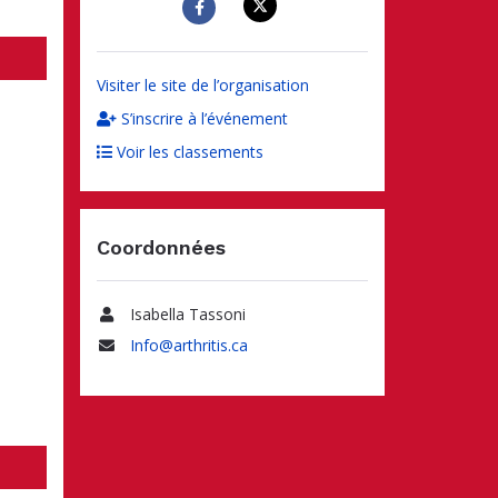
Visiter le site de l’organisation
S’inscrire à l’événement
Voir les classements
Coordonnées
Isabella Tassoni
Nom
Info@arthritis.ca
Adresse
courriel