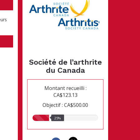
eurs
Société de l’arthrite
du Canada
Montant recueilli :
CA$123.13
Objectif : CA$500.00
25.00%
25%
recueillis