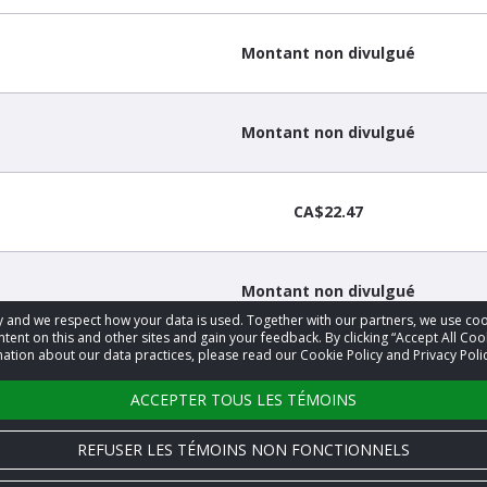
Montant non divulgué
Montant non divulgué
CA$22.47
Montant non divulgué
acy and we respect how your data is used. Together with our partners, we use 
tent on this and other sites and gain your feedback. By clicking “Accept All Coo
ation about our data practices, please read our Cookie Policy and Privacy Polic
Montant non divulgué
ACCEPTER TOUS LES TÉMOINS
REFUSER LES TÉMOINS NON FONCTIONNELS