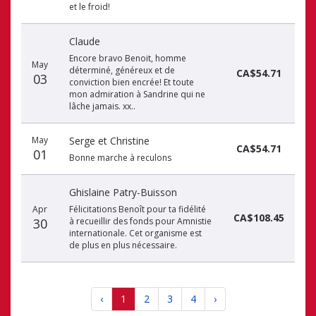
et le froid!
Claude
Encore bravo Benoit, homme
May
déterminé, généreux et de
CA$54.71
03
conviction bien encrée! Et toute
mon admiration à Sandrine qui ne
lâche jamais. xx..
May
Serge et Christine
CA$54.71
01
Bonne marche à reculons
Ghislaine Patry-Buisson
Apr
Félicitations Benoît pour ta fidélité
CA$108.45
30
à recueillir des fonds pour Amnistie
internationale. Cet organisme est
de plus en plus nécessaire.
‹
1
2
3
4
›