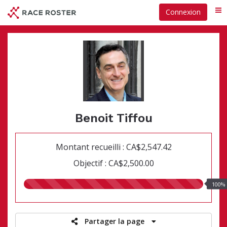
Passer
Connexion
Me
au
contenu
principal
Benoit Tiffou
Montant recueilli : CA$2,547.42
Objectif : CA$2,500.00
100.00%
100%
recueillis
Partager la page