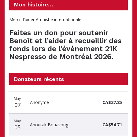
Mon histoire…
Merci d'aider Amnistie internationale
Faites un don pour soutenir
Benoît et l’aider à recueillir des
fonds lors de l’événement 21K
Nespresso de Montréal 2026.
Donateurs récents
Date
Nom
Montant
May
du
du
du
Anonyme
CA$27.85
07
don
donateur
don
May
Anourak Bouavong
CA$54.71
05