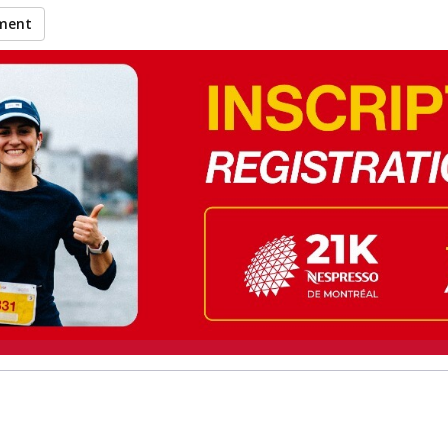
ement
Sid Ahmed à recueillir de
ticipation à l’événement 21K 
Montréal 2026
.