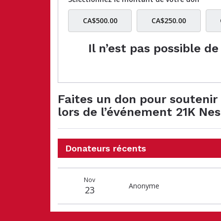
CA$500.00
CA$250.00
Il n’est pas possible d
Faites un don pour soutenir 
lors de l’événement 21K Ne
Donateurs récents
Date
Nom
Montant
Nov
du
du
du
Anonyme
23
don
donateur
don