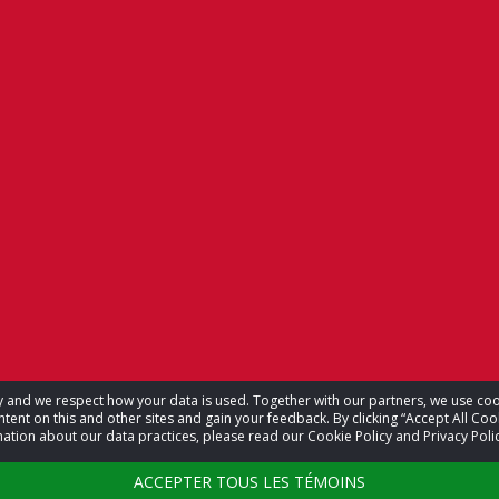
acy and we respect how your data is used. Together with our partners, we use 
tent on this and other sites and gain your feedback. By clicking “Accept All Coo
ation about our data practices, please read our Cookie Policy and Privacy Polic
ACCEPTER TOUS LES TÉMOINS