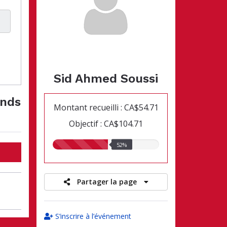
Sid Ahmed Soussi
onds
Montant recueilli : CA$54.71
Objectif : CA$104.71
52.00%
52%
recueillis
Partager la page
S’inscrire à l’événement