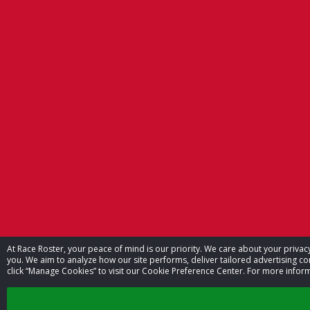
At Race Roster, your peace of mind is our priority. We care about your priv
you. We aim to analyze how our site performs, deliver tailored advertising con
click “Manage Cookies” to visit our Cookie Preference Center. For more inform