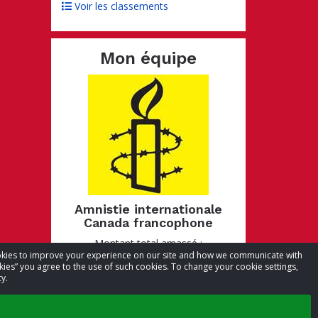
Voir les classements
Mon équipe
Amnistie internationale
Canada francophone
Montant total amassé :
cookies to improve your experience on our site and how we communicate with
CA$27,226.89
kies” you agree to the use of such cookies. To change your cookie settings,
Objectif :
CA$35,000.00
y.
Visiter la page de l’équipe