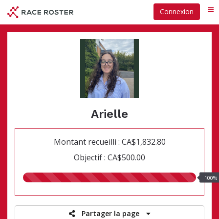
Passer
Connexion
Me
au
contenu
principal
Arielle
Montant recueilli : CA$1,832.80
Objectif : CA$500.00
100.00%
100%
recueillis
Partager la page