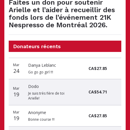
Faites un don pour soutenir
Arielle et l’aider à recueillir des
fonds lors de l’événement 21K
Nespresso de Montréal 2026.
Donateurs récents
Date
Nom
Montant
Mar
Danya Leblanc
du
du
du
CA$27.85
24
don
donateur
don
Go go go girl !!!
Dodo
Mar
CA$54.71
19
Je suis très fière de toi
Arielle!
Mar
Anonyme
CA$27.85
19
Bonne course !!!