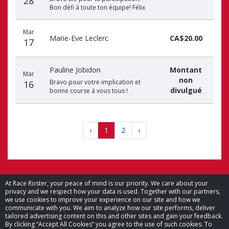
28
Bon défi à toute ton équipe! Félix
Mar
Marie-Eve Leclerc
CA$20.00
17
Pauline Jobidon
Montant
Mar
non
Bravo pour votre implication et
16
divulgué
bonne course à vous tous !
‹
1
2
›
At Race Roster, your peace of mind is our priority. We care about your
privacy and we respect how your data is used. Together with our partners,
© 2026 Race Roster. Tous droits réservés.
we use cookies to improve your experience on our site and how we
communicate with you. We aim to analyze how our site performs, deliver
tailored advertising content on this and other sites and gain your feedback.
Paramètres des témoins
By clicking “Accept All Cookies” you agree to the use of such cookies. To