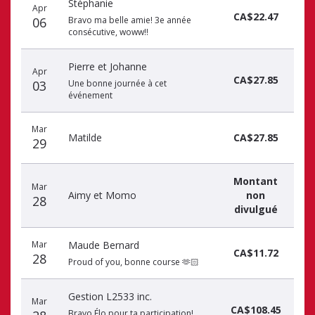
Stéphanie
Apr
CA$22.47
06
Bravo ma belle amie! 3e année
consécutive, woww!!
Pierre et Johanne
Apr
CA$27.85
03
Une bonne journée à cet
événement
Mar
Matilde
CA$27.85
29
Montant
Mar
Aimy et Momo
non
28
divulgué
Mar
Maude Bernard
CA$11.72
28
Proud of you, bonne course 🫶🏻
Gestion L2533 inc.
Mar
CA$108.45
Bravo Élo pour ta participation!