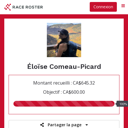
Passer
Connexion
Me
au
contenu
principal
Éloïse Comeau-Picard
Montant recueilli : CA$645.32
Objectif : CA$600.00
100.00%
100%
recueillis
Partager la page