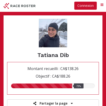
Passer
Connexion
Me
au
contenu
principal
Tatiana Dib
Montant recueilli : CA$138.26
Objectif : CA$188.26
73.00%
73%
recueillis
Partager la page