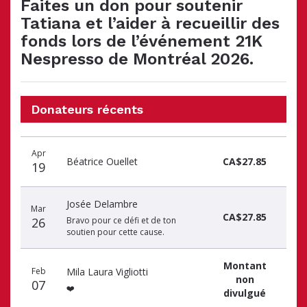
Faites un don pour soutenir
Tatiana et l’aider à recueillir des
fonds lors de l’événement 21K
Nespresso de Montréal 2026.
Donateurs récents
Date
Nom
Montant
Apr
du
du
du
Béatrice Ouellet
CA$27.85
19
don
donateur
don
Josée Delambre
Mar
CA$27.85
26
Bravo pour ce défi et de ton
soutien pour cette cause.
Montant
Feb
Mila Laura Vigliotti
non
07
❤️
divulgué