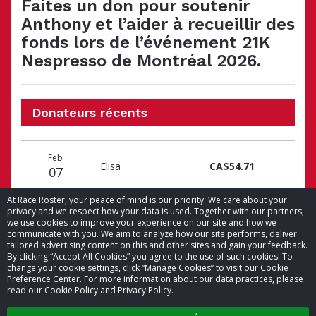
Faites un don pour soutenir
Anthony et l’aider à recueillir des
fonds lors de l’événement 21K
Nespresso de Montréal 2026.
Donateurs récents
Date
Nom
Montant
Feb
du
du
du
Elisa
CA$54.71
07
don
donateur
don
At Race Roster, your peace of mind is our priority. We care about your
privacy and we respect how your data is used. Together with our partners,
we use cookies to improve your experience on our site and how we
communicate with you. We aim to analyze how our site performs, deliver
tailored advertising content on this and other sites and gain your feedback.
By clicking “Accept All Cookies” you agree to the use of such cookies. To
© 2026 Race Roster. Tous droits réservés.
change your cookie settings, click “Manage Cookies” to visit our Cookie
Preference Center. For more information about our data practices, please
read our Cookie Policy and Privacy Policy.
Paramètres des témoins