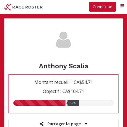
Passer
Connexion
Me
au
contenu
principal
Anthony Scalia
Montant recueilli : CA$54.71
Objectif : CA$104.71
52.00%
52%
recueillis
Partager la page