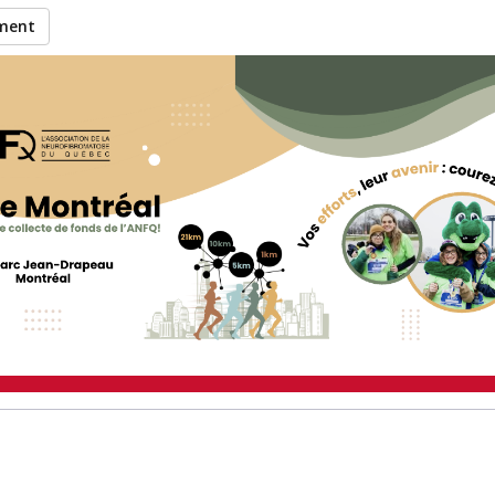
ement
 Rebecca à recueillir des
ticipation à l’événement 21K 
Montréal 2026
.