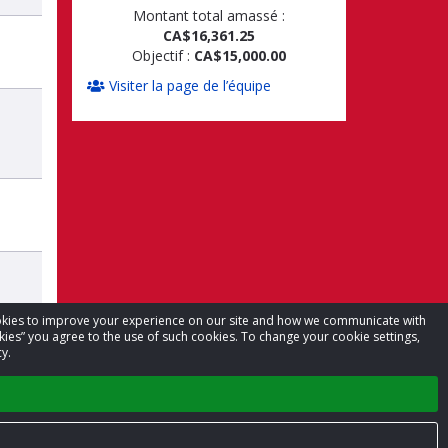
Montant total amassé :
CA$16,361.25
Objectif :
CA$15,000.00
Visiter la page de l’équipe
cookies to improve your experience on our site and how we communicate with
kies” you agree to the use of such cookies. To change your cookie settings,
y.