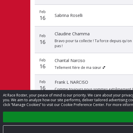
Feb
Sabrina Roselli
16
Claudine Chamma
Feb
16
Bravo pour ta collecte ! Ta force depuis qu'on
pas !
Feb
Chantal Narciso
16
Tellement fière de ma sœur 💕
Feb
Frank L NARCISO
16
Comme toujours nous sommes extrêmement fie
At Race Roster, your peace of mind is our priority. We care about your priv
you. We aim to analyze how our site performs, deliver tailored advertising con
click “Manage Cookies” to visit our Cookie Preference Center. For more inform