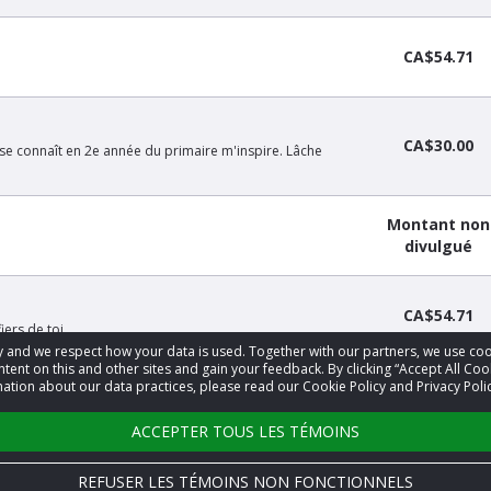
CA$54.71
CA$30.00
 se connaît en 2e année du primaire m'inspire. Lâche
Montant non
divulgué
CA$54.71
rs de toi .
acy and we respect how your data is used. Together with our partners, we use 
tent on this and other sites and gain your feedback. By clicking “Accept All Coo
ation about our data practices, please read our Cookie Policy and Privacy Polic
‹
1
2
›
ACCEPTER TOUS LES TÉMOINS
REFUSER LES TÉMOINS NON FONCTIONNELS