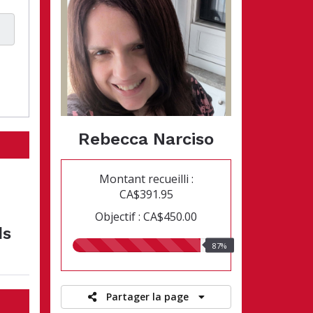
Rebecca Narciso
Montant recueilli :
CA$391.95
Objectif : CA$450.00
ds
87.00%
87%
recueillis
Partager la page