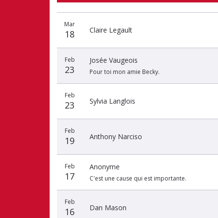
Date
Nom
Montant
Mar
du
du
du
Claire Legault
18
don
donateur
don
Feb
Josée Vaugeois
23
Pour toi mon amie Becky.
Feb
Sylvia Langlois
23
Feb
Anthony Narciso
19
Feb
Anonyme
17
C'est une cause qui est importante.
Feb
Dan Mason
16