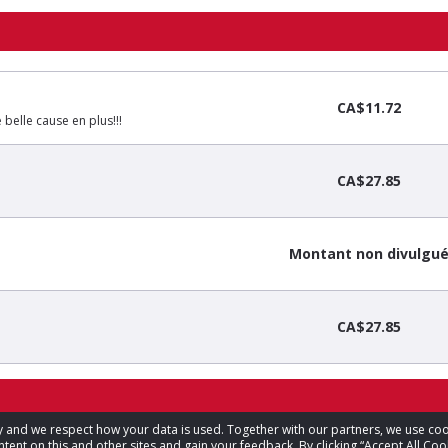
CA$11.72
 belle cause en plus!!!
CA$27.85
Montant non divulgu
CA$27.85
acy and we respect how your data is used. Together with our partners, we use 
tent on this and other sites and gain your feedback. By clicking “Accept All Coo