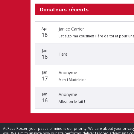
Donateurs récents
Date
Nom
Montant
Apr
Janice Carrier
du
du
du
18
don
donateur
don
Let's go ma cousine!! Fière de toi et pour une
Jan
Tara
18
Jan
Anonyme
17
Merci Madeleine
Jan
Anonyme
16
Allez, on le fait !
At Race Roster, your peace of mind is our priority. We care about your priv
you. We aim to analyze how our site performs, deliver tailored advertising con