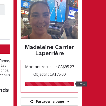
Madeleine Carrier
Laperrière
 forme,
. Les
Montant recueilli : CA$95.27
monde.
Objectif : CA$75.00
et plus
100.00%
100%
recueillis
onds
Partager la page