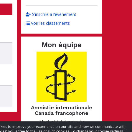
S’inscrire à l’événement
Voir les classements
Mon équipe
é
Amnistie internationale
Canada francophone
Montant total amassé :
cookies to improve your experience on our site and how we communicate with
CA$27,226.89
kies” you agree to the use of such cookies. To change your cookie settings,