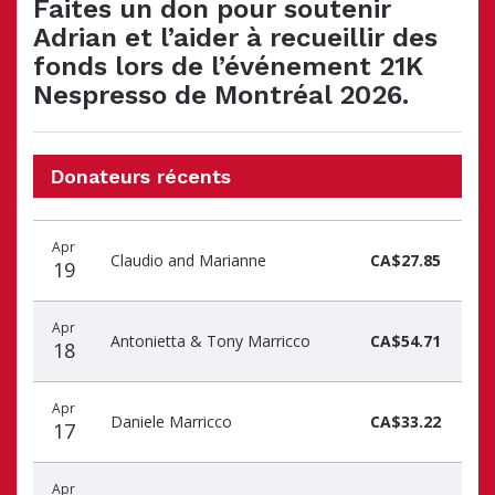
Faites un don pour soutenir
Adrian et l’aider à recueillir des
fonds lors de l’événement 21K
Nespresso de Montréal 2026.
Donateurs récents
Date
Nom
Montant
Apr
du
du
du
Claudio and Marianne
CA$27.85
19
don
donateur
don
Apr
Antonietta & Tony Marricco
CA$54.71
18
Apr
Daniele Marricco
CA$33.22
17
Apr