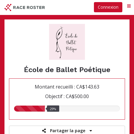
Passer
Connexion
Me
au
contenu
principal
École de Ballet Poétique
Montant recueilli : CA$143.63
Objectif : CA$500.00
29.00%
29%
recueillis
Partager la page