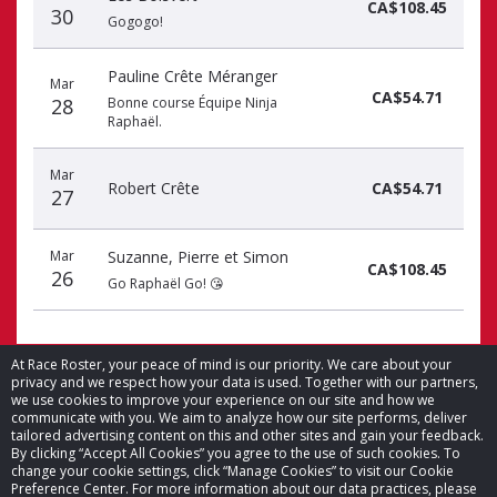
CA$108.45
30
Gogogo!
Pauline Crête Méranger
Mar
CA$54.71
28
Bonne course Équipe Ninja
Raphaël.
Mar
Robert Crête
CA$54.71
27
Mar
Suzanne, Pierre et Simon
CA$108.45
26
Go Raphaël Go! 😘
At Race Roster, your peace of mind is our priority. We care about your
privacy and we respect how your data is used. Together with our partners,
we use cookies to improve your experience on our site and how we
communicate with you. We aim to analyze how our site performs, deliver
© 2026 Race Roster. Tous droits réservés.
tailored advertising content on this and other sites and gain your feedback.
By clicking “Accept All Cookies” you agree to the use of such cookies. To
Paramètres des témoins
change your cookie settings, click “Manage Cookies” to visit our Cookie
Preference Center. For more information about our data practices, please