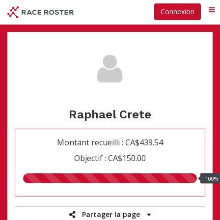
Passer
Connexion
Me
au
contenu
principal
Raphael Crete
Montant recueilli : CA$439.54
Objectif : CA$150.00
100.00%
100%
recueillis
Partager la page