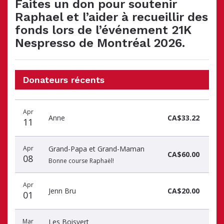
Faites un don pour soutenir
Raphael et l’aider à recueillir des
fonds lors de l’événement 21K
Nespresso de Montréal 2026.
Donateurs récents
Date
Nom
Montant
Apr
du
du
du
Anne
CA$33.22
11
don
donateur
don
Apr
Grand-Papa et Grand-Maman
CA$60.00
08
Bonne course Raphaël!
Apr
Jenn Bru
CA$20.00
01
Mar
Les Boisvert