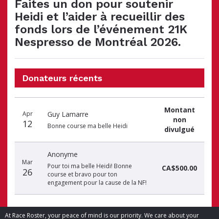
Faites un don pour soutenir
Heidi et l’aider à recueillir des
fonds lors de l’événement 21K
Nespresso de Montréal 2026.
Donateurs récents
Date
Nom
Montant
Montant
du
du
du
Apr
Guy Lamarre
non
don
donateur
don
12
Bonne course ma belle Heidi
divulgué
Anonyme
Mar
Pour toi ma belle Heidi! Bonne
CA$500.00
26
course et bravo pour ton
engagement pour la cause de la NF!
At Race Roster, your peace of mind is our priority. We care about your