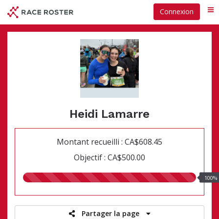
Passer
Connexion
Me
au
contenu
principal
Heidi Lamarre
Montant recueilli : CA$608.45
Objectif : CA$500.00
100.00%
100%
recueillis
Partager la page