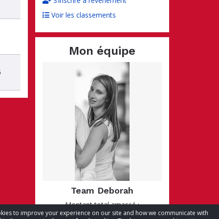
S’inscrire à l’événement
Voir les classements
Mon équipe
5
Team Deborah
Montant total amassé :
cookies to improve your experience on our site and how we communicate with
CA$26,705.43