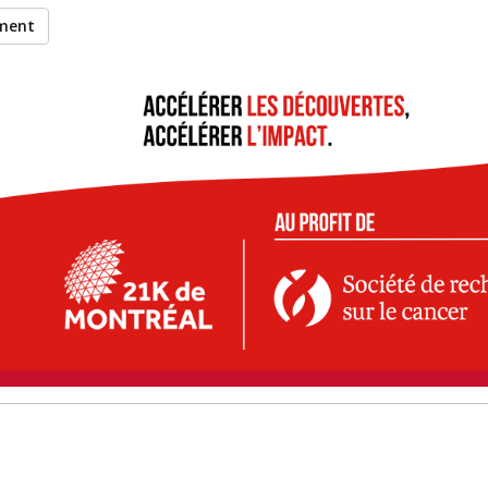
ement
 Gemma à recueillir des
ticipation à l’événement 21K 
Montréal 2026
.