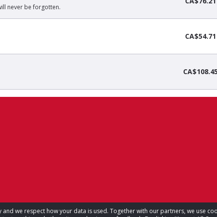
CA$76.21
ill never be forgotten.
CA$54.71
CA$108.4
acy and we respect how your data is used. Together with our partners, we use 