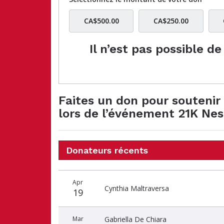
CA$500.00
CA$250.00
Il n’est pas possible d
Faites un don pour soutenir 
lors de l’événement 21K Ne
Donateurs récents
Date
Nom
Montant
Apr
du
du
du
Cynthia Maltraversa
19
don
donateur
don
Mar
Gabriella De Chiara