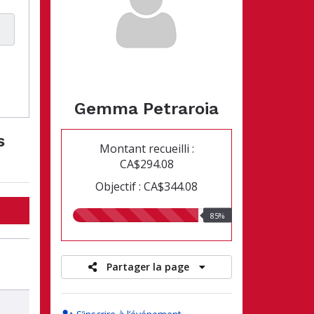
Gemma Petraroia
s
Montant recueilli :
CA$294.08
Objectif : CA$344.08
85.00%
85%
recueillis
Partager la page