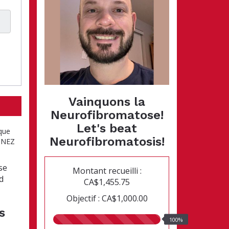
Vainquons la
Neurofibromatose!
Let's beat
 que
Neurofibromatosis!
ONNEZ
se
Montant recueilli :
d
CA$1,455.75
Objectif : CA$1,000.00
s
100.00%
100%
recueillis