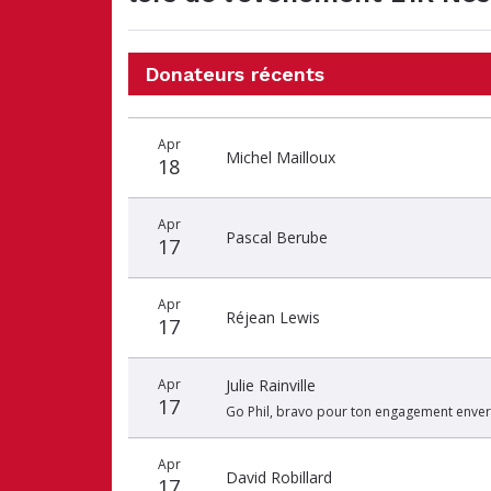
Donateurs récents
Date
Nom
Montant
Apr
du
du
du
Michel Mailloux
18
don
donateur
don
Apr
Pascal Berube
17
Apr
Réjean Lewis
17
Apr
Julie Rainville
17
Go Phil, bravo pour ton engagement enver
Apr
David Robillard
17