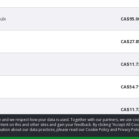
ulx
CA$95.0
CA$27.8
CA$11.7
CA$54.7
CA$11.7
acy and we respect how your data is used. Together with our partners, we use 
tent on this and other sites and gain your feedback. By clicking “Accept All Coo
ation about our data practices, please read our Cookie Policy and Privacy Polic
‹
1
2
3
4
›