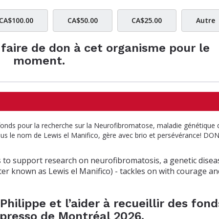
CA$100.00
CA$50.00
CA$25.00
Autre
e faire de don à cet organisme pour le
moment.
 fonds pour la recherche sur la Neurofibromatose, maladie génétique
ous le nom de Lewis el Manifico, gère avec brio et persévérance! D
nds to support research on neurofibromatosis, a genetic disea
tter known as Lewis el Manifico) - tackles on with courage an
hilippe et l’aider à recueillir des fond
spresso de Montréal 2026.