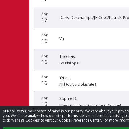
Apr
Dany Deschamps/JF Côté/Patrick Pro
17
Apr
Val
16
Apr
Thomas
16
Go Philippe!
Apr
Yann l
16
Phil toujours plus vite !
Apr
Sophie D.
16
Bravo pour ton dévouement Philippe!
At Race Roster, your peace of mind is our priority. We care about your priv
you. We aim to analyze how our site performs, deliver tailored advertising con
click “Manage Cookies” to visit our Cookie Preference Center. For more inform