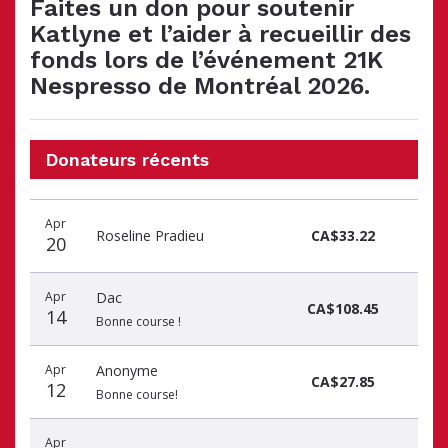
Faites un don pour soutenir
Katlyne et l’aider à recueillir des
fonds lors de l’événement 21K
Nespresso de Montréal 2026.
Donateurs récents
Date
Nom
Montant
Apr
du
du
du
Roseline Pradieu
CA$33.22
20
don
donateur
don
Apr
Dac
CA$108.45
14
Bonne course !
Apr
Anonyme
CA$27.85
12
Bonne course!
Apr