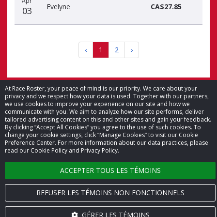
Apr
Evelyne
CA$27.85
03
‹
1
2
›
At Race Roster, your peace of mind is our priority. We care about your
privacy and we respect how your data is used. Together with our partners,
we use cookies to improve your experience on our site and how we
© 2026 Race Roster. Tous droits réservés.
communicate with you. We aim to analyze how our site performs, deliver
tailored advertising content on this and other sites and gain your feedback.
By clicking “Accept All Cookies” you agree to the use of such cookies. To
Paramètres des témoins
change your cookie settings, click “Manage Cookies” to visit our Cookie
Preference Center. For more information about our data practices, please
read our Cookie Policy and Privacy Policy.
Politique de confidentialité
ACCEPTER TOUS LES TÉMOINS
Conditions générales
Nous joindre
REFUSER LES TÉMOINS NON FONCTIONNELS
GÉRER LES TÉMOINS