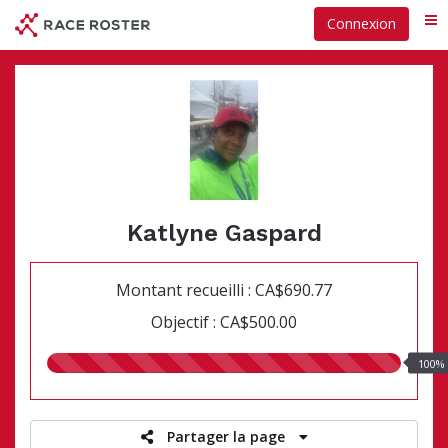
Passer
Connexion
Me
au
contenu
principal
Katlyne Gaspard
Montant recueilli : CA$690.77
Objectif : CA$500.00
100.00%
100%
recueillis
Partager la page