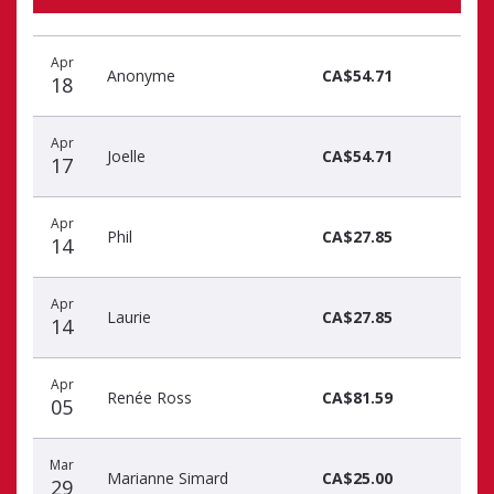
Date
Nom
Montant
Apr
du
du
du
Anonyme
CA$54.71
18
don
donateur
don
Apr
Joelle
CA$54.71
17
Apr
Phil
CA$27.85
14
Apr
Laurie
CA$27.85
14
Apr
Renée Ross
CA$81.59
05
Mar
Marianne Simard
CA$25.00
29