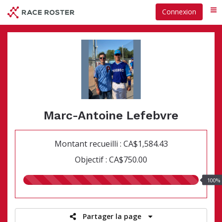
Passer
Connexion
Me
au
contenu
principal
Marc-Antoine Lefebvre
Montant recueilli : CA$1,584.43
Objectif : CA$750.00
100.00%
100%
recueillis
Partager la page