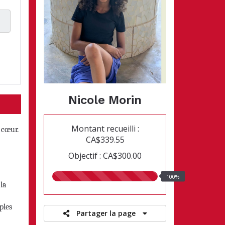
Nicole Morin
Montant recueilli :
 cœur.
CA$339.55
Objectif : CA$300.00
100.00%
100%
 la
recueillis
ples
Partager la page