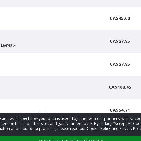
CA$45.00
CA$27.85
 Leevia🎉
CA$27.85
CA$108.45
CA$54.71
 mon amie Nicole Morin et Leevia.
acy and we respect how your data is used. Together with our partners, we use 
tent on this and other sites and gain your feedback. By clicking “Accept All Coo
ation about our data practices, please read our Cookie Policy and Privacy Polic
Montant non divulg