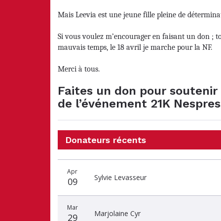
Mais Leevia est une jeune fille pleine de déterminat
Si vous voulez m’encourager en faisant un don ; t
mauvais temps, le 18 avril je marche pour la NF.
Merci à tous.
Faites un don pour soutenir N
de l’événement 21K Nespres
Donateurs récents
Date
Nom
Montant
Apr
du
du
du
Sylvie Levasseur
09
don
donateur
don
Mar
Marjolaine Cyr
29