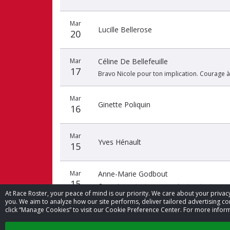
Mar
Lucille Bellerose
20
Mar
Céline De Bellefeuille
17
Bravo Nicole pour ton implication. Courage à
Mar
Ginette Poliquin
16
Mar
Yves Hénault
15
Mar
Anne-Marie Godbout
15
Cause importante pour moi...et surtout pour
At Race Roster, your peace of mind is our priority. We care about your priv
you. We aim to analyze how our site performs, deliver tailored advertising con
click “Manage Cookies” to visit our Cookie Preference Center. For more inform
Mar
Renée Rivest
15
Pour la belle Leevia. Bravo Nicole