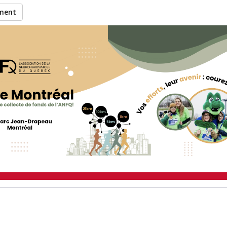
ement
z Nicole à recueillir des 
ticipation à l’événement 21K 
Montréal 2026
.