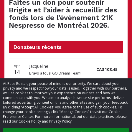
Faites un don pour soutenir
Brigite et l’aider à recueillir des
fonds lors de l’événement 21K
Nespresso de Montréal 2026.
Donateurs récents
Date
Nom
Montant
Apr
Jacqueline
du
du
du
CA$108.45
14
don
donateur
don
Bravo à tous! GO Dream Team!
At Race Roster, your peace of mind is our priority. We care about your
privacy and we respect how your data is used. Together with our partners,
we use cookies to improve your experience on our site and how we
communicate with you. We aim to analyze how our site performs, deliver
tailored advertising content on this and other sites and gain your feedback.
By clicking “Accept All Cookies” you agree to the use of such cookies. To
© 2026 Race Roster. Tous droits réservés.
change your cookie settings, click “Manage Cookies” to visit our Cookie
Preference Center. For more information about our data practices, please
read our Cookie Policy and Privacy Policy.
Paramètres des témoins