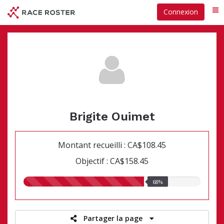
Passer
Connexion
Me
au
contenu
principal
Brigite Ouimet
Montant recueilli : CA$108.45
Objectif : CA$158.45
68.00%
68%
recueillis
Partager la page