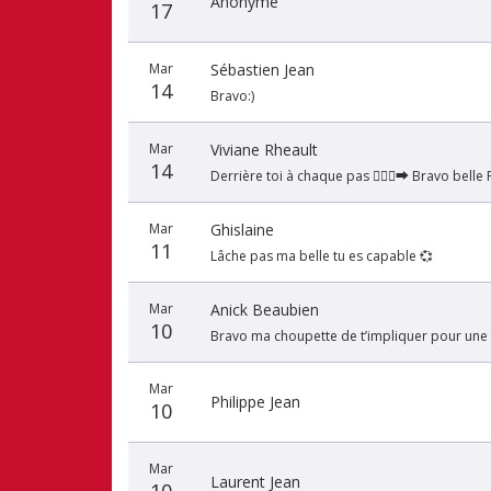
Anonyme
17
Mar
Sébastien Jean
14
Bravo:)
Mar
Viviane Rheault
14
Derrière toi à chaque pas 🏃🏻‍♀️‍➡️ Bravo belle 
Mar
Ghislaine
11
Lâche pas ma belle tu es capable 💞
Mar
Anick Beaubien
10
Bravo ma choupette de t’impliquer pour une be
Mar
Philippe Jean
10
Mar
Laurent Jean