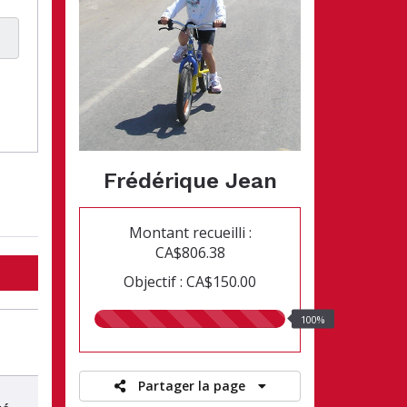
Frédérique Jean
Montant recueilli :
CA$806.38
Objectif : CA$150.00
100.00%
100%
recueillis
Partager la page