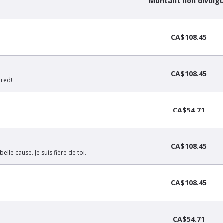
Montant non divulg
CA$108.45
CA$108.45
Fred!
CA$54.71
CA$108.45
lle cause. Je suis fière de toi.
CA$108.45
CA$54.71