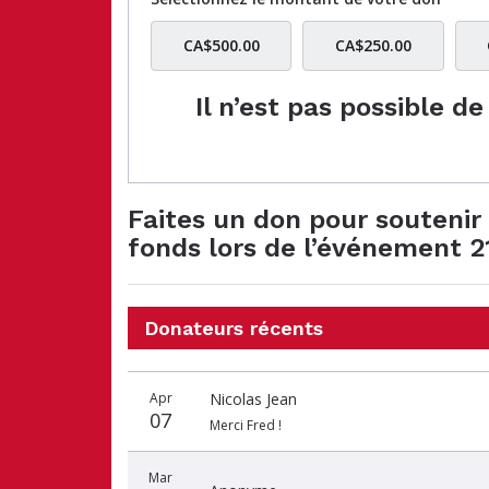
CA$500.00
CA$250.00
Il n’est pas possible d
Faites un don pour soutenir F
fonds lors de l’événement 
Donateurs récents
Date
Nom
Montant
Apr
Nicolas Jean
du
du
du
07
don
donateur
don
Merci Fred !
Mar