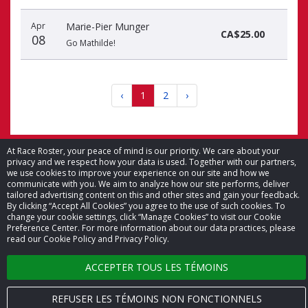
Apr
Marie-Pier Munger
CA$25.00
08
Go Mathilde!
‹
1
2
›
At Race Roster, your peace of mind is our priority. We care about your
privacy and we respect how your data is used. Together with our partners,
we use cookies to improve your experience on our site and how we
© 2026 Race Roster. Tous droits réservés.
communicate with you. We aim to analyze how our site performs, deliver
tailored advertising content on this and other sites and gain your feedback.
By clicking “Accept All Cookies” you agree to the use of such cookies. To
Paramètres des témoins
change your cookie settings, click “Manage Cookies” to visit our Cookie
Preference Center. For more information about our data practices, please
read our Cookie Policy and Privacy Policy.
Politique de confidentialité
ACCEPTER TOUS LES TÉMOINS
Conditions générales
Nous joindre
REFUSER LES TÉMOINS NON FONCTIONNELS