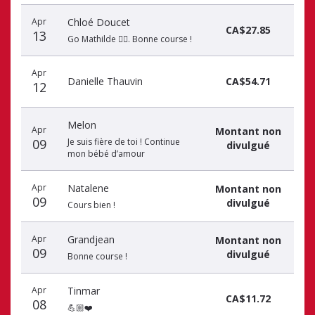
Apr
Chloé Doucet
CA$27.85
13
Go Mathilde 🏃‍♀️. Bonne course !
Apr
Danielle Thauvin
CA$54.71
12
Melon
Apr
Montant non
09
Je suis fière de toi ! Continue
divulgué
mon bébé d’amour
Apr
Natalene
Montant non
09
divulgué
Cours bien !
Apr
Grandjean
Montant non
09
divulgué
Bonne course !
Apr
Tinmar
CA$11.72
08
💪🏼❤️