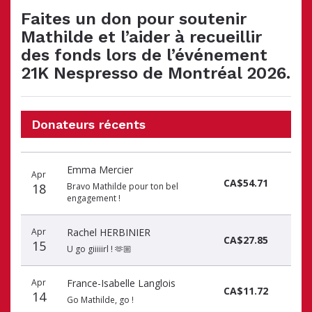
Faites un don pour soutenir
Mathilde et l’aider à recueillir
des fonds lors de l’événement
21K Nespresso de Montréal 2026.
Donateurs récents
Date
Nom
Montant
Emma Mercier
du
du
du
Apr
CA$54.71
don
donateur
don
18
Bravo Mathilde pour ton bel
engagement !
Apr
Rachel HERBINIER
CA$27.85
15
U go giiiiirl ! 🫶🏼
Apr
France-Isabelle Langlois
CA$11.72
14
Go Mathilde, go !