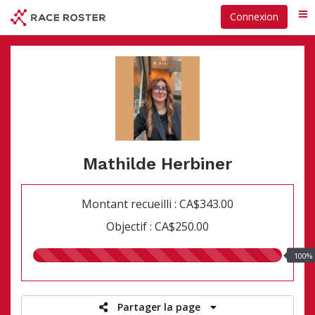
Passer
Connexion
Me
au
contenu
principal
Mathilde Herbiner
Montant recueilli : CA$343.00
Objectif : CA$250.00
100.00%
100%
recueillis
Partager la page