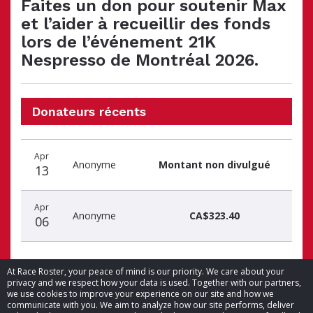
Faites un don pour soutenir Max
et l’aider à recueillir des fonds
lors de l’événement 21K
Nespresso de Montréal 2026.
Donateurs récents
Date
Nom
Montant
Apr
du
du
du
Anonyme
Montant non divulgué
13
don
donateur
don
Apr
Anonyme
CA$323.40
06
At Race Roster, your peace of mind is our priority. We care about your
privacy and we respect how your data is used. Together with our partners,
we use cookies to improve your experience on our site and how we
communicate with you. We aim to analyze how our site performs, deliver
© 2026 Race Roster. Tous droits réservés.