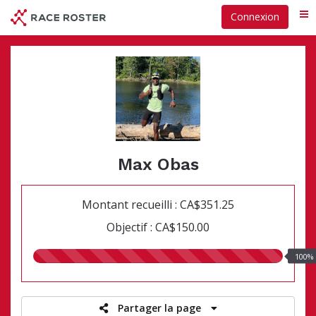
Passer
Connexion
Me
au
contenu
principal
Max Obas
Montant recueilli : CA$351.25
Objectif : CA$150.00
100.00%
100%
recueillis
Partager la page