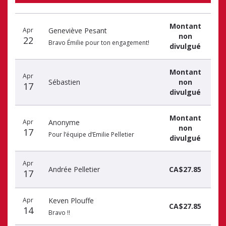
Date
Nom
Montant
Montant
du
du
du
Apr
Geneviève Pesant
non
don
donateur
don
22
Bravo Émilie pour ton engagement!
divulgué
Montant
Apr
Sébastien
non
17
divulgué
Montant
Apr
Anonyme
non
17
Pour l’équipe d’Emilie Pelletier
divulgué
Apr
Andrée Pelletier
CA$27.85
17
Apr
Keven Plouffe
CA$27.85
14
Bravo !!