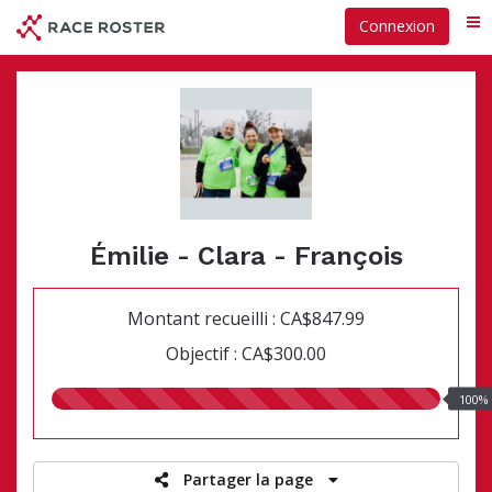
Passer
Connexion
Me
au
contenu
principal
Émilie - Clara - François
Montant recueilli : CA$847.99
Objectif : CA$300.00
100.00%
100%
recueillis
Partager la page