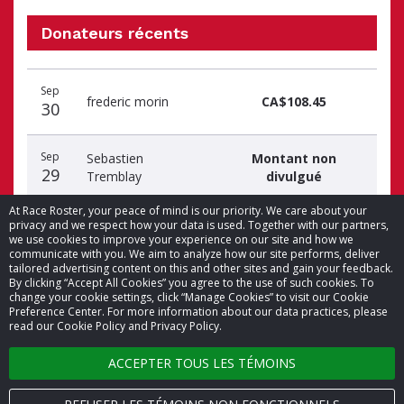
Donateurs récents
Date
Nom
Montant
Sep
du
du
du
frederic morin
CA$108.45
30
don
donateur
don
Sep
Sebastien
Montant non
29
Tremblay
divulgué
At Race Roster, your peace of mind is our priority. We care about your
privacy and we respect how your data is used. Together with our partners,
we use cookies to improve your experience on our site and how we
communicate with you. We aim to analyze how our site performs, deliver
tailored advertising content on this and other sites and gain your feedback.
By clicking “Accept All Cookies” you agree to the use of such cookies. To
© 2026 Race Roster. Tous droits réservés.
change your cookie settings, click “Manage Cookies” to visit our Cookie
Preference Center. For more information about our data practices, please
read our Cookie Policy and Privacy Policy.
Paramètres des témoins
ACCEPTER TOUS LES TÉMOINS
Politique de confidentialité
Conditions générales