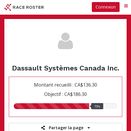
Passer
Connexion
Me
au
contenu
principal
Dassault Systèmes Canada Inc.
Montant recueilli : CA$136.30
Objectif : CA$186.30
73.00%
73%
recueillis
Partager la page