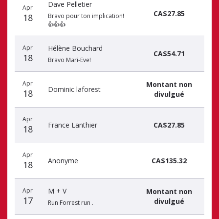
Dave Pelletier
Apr
CA$27.85
18
Bravo pour ton implication!
👍👍👍
Apr
Hélène Bouchard
CA$54.71
18
Bravo Mari-Eve!
Apr
Montant non
Dominic laforest
18
divulgué
Apr
France Lanthier
CA$27.85
18
Apr
Anonyme
CA$135.32
18
Apr
M + V
Montant non
17
divulgué
Run Forrest run .