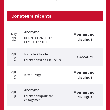
Donateurs récents
Date
Nom
Montant
Anonyme
du
du
du
May
Montant non
don
donateur
don
03
BONNE CHANCE LEA-
divulgué
CLAUDE LANTHIER
Apr
Isabelle Claude
CA$54.71
19
Félicitations Léa-Claude! 😘
Apr
Montant non
Kevin Pagé
19
divulgué
Anonyme
Apr
Montant non
18
Félicitations pour ton
divulgué
engagement