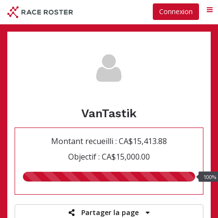
Passer
Connexion
Me
au
contenu
principal
VanTastik
Montant recueilli : CA$15,413.88
Objectif : CA$15,000.00
100.00%
100%
recueillis
Partager la page