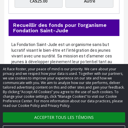
CA$25.00
Autre
Recueillir des fonds pour l’organisme
Fondation Saint-Jude
La 
Fondation Saint-Jude
 est un organisme sans but 
lucratif visant le bien-être et l’intégration des jeunes 
vivant avec une surdité. Sa mission est d'amener ces 
jeunes à développer pleinement leur potentiel tant au 
niveau personnel, professionnel et social.
At Race Roster, your peace of mind is our priority. We care about your
privacy and we respect how your data is used. Together with our partners,
we use cookies to improve your experience on our site and how we
communicate with you. We aim to analyze how our site performs, deliver
tailored advertising content on this and other sites and gain your feedback.
By clicking “Accept All Cookies” you agree to the use of such cookies. To
© 2026 Race Roster. Tous droits réservés.
change your cookie settings, click “Manage Cookies” to visit our Cookie
Preference Center. For more information about our data practices, please
read our Cookie Policy and Privacy Policy.
Paramètres des témoins
ACCEPTER TOUS LES TÉMOINS
Politique de confidentialité