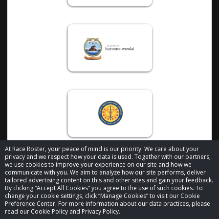
At Race Roster, your peace of mind is our priority. We care about your
privacy and we respect how your data is used. Together with our partners,
we use cookies to improve your experience on our site and how we
communicate with you. We aim to analyze how our site performs, deliver
tailored advertising content on this and other sites and gain your feedback.
By clicking “Accept All Cookies” you agree to the use of such cookies. To
© 2026 Race Roster. Tous droits réservés.
change your cookie settings, click “Manage Cookies” to visit our Cookie
Preference Center. For more information about our data practices, please
read our Cookie Policy and Privacy Policy.
Paramètres des témoins