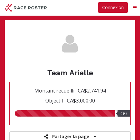
Passer
Connexion
Me
au
contenu
principal
Team Arielle
Montant recueilli : CA$2,741.94
Objectif : CA$3,000.00
91.00%
91%
recueillis
Partager la page