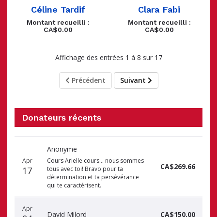
Céline Tardif
Clara Fabi
Montant recueilli :
Montant recueilli :
CA$0.00
CA$0.00
Affichage des entrées 1 à 8 sur 17
Précédent
Suivant
Donateurs récents
Date
Nom
Montant
Anonyme
du
du
du
don
donateur
don
Apr
Cours Arielle cours… nous sommes
CA$269.66
17
tous avec toi! Bravo pour ta
détermination et ta persévérance
qui te caractérisent.
Apr
David Milord
CA$150.00