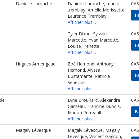
Danielle Larouche
Danielle Larouche, marco
CA$
tremblay, Amélie Morissette,
F
Laurence Tremblay
Afficher plus…
Tyler Dixon, Sylvain
CA$
Marcotte, Yvan Marcotte,
F
Louise Frenette
Afficher plus…
Hugues Armengaud
Zoé Hemond, Anthony
CA$
Hemond, Alyssa
F
Bustamante, Patricia
Senechal
Afficher plus…
ble
Lyne Brouillard, Alexandra
CA$
Garneau, Francine Dubois,
F
Manon Perreault
Afficher plus…
Magaly Lévesque
Magaly Lévesque, Magaly
CA$
Lévesque, Vincent Gagnon,