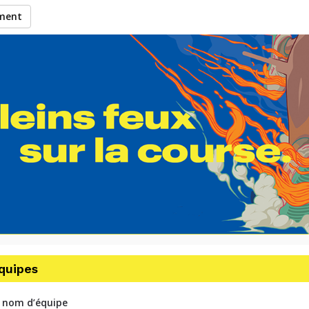
ement
se des pompiers de Laval
équipes
 nom d’équipe