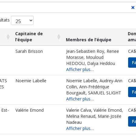
ultats
Capitaine de
Don
l’équipe
Membres de l’équipe
am
Capitaine de
Membres de l’équipe
Do
Sarah Brisson
Jean-Sebastien Roy, Renee
CA$
l’équipe
am
Morasse, Mouloud
F
HEDDOU, Dalya Heddou
Afficher plus…
ATS
Noemie Labelle
Noemie Labelle, Audrey-Ann
CA$
ES
Collin, Ann-Frédérique
F
Bourgault, SAMUEL SLIGHT
Afficher plus…
 Est-
Valérie Emond
Valerie Calva, Valérie Emond,
CA$
Melina Renaud, Marie-Josée
F
Nadeau
Afficher plus…