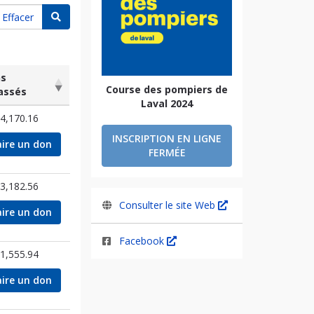
Rechercher une équipe
Effacer
s
Course des pompiers de
assés
Laval 2024
ns
4,170.16
assés
INSCRIPTION EN LIGNE
aire un don
FERMÉE
3,182.56
Consulter le site Web
aire un don
Facebook
1,555.94
aire un don