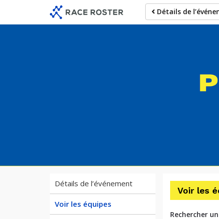
Passer
Passer
Détails de l’évén
à
au
la
contenu
navigation
principal
dans
l’événement
Cour
Détails de l’événement
Voir les 
Voir les équipes
Rechercher un