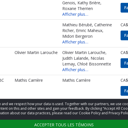
Genois, Kathy Brière,
F
Roxane Therrien
Afficher plus…
Mathieu Bérubé, Catherine
CA$
Richer, Emric Maheux,
F
Midori Bergeron
Afficher plus…
Olivier Martin Larouche
Olivier Martin Larouche,
CA$
Judith Lalande, Nicolas
F
Lemay, Chloé Bissonnette
Afficher plus…
BC
Mathis Carrière
Mathis Carrière
CA$
F
acy and we respect how your data is used. Together with our partners, we use 
ntrées 1 à 25 sur 424
Précédent
1
2
3
4
5
tent on this and other sites and gain your feedback. By clicking “Accept All Coo
ation about our data practices, please read our Cookie Policy and Privacy Polic
Suivant
ACCEPTER TOUS LES TÉMOINS