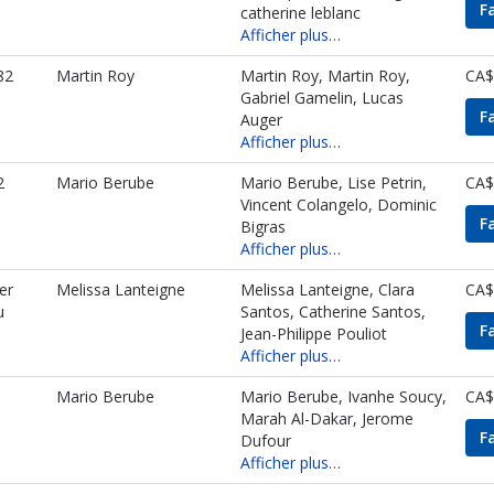
F
catherine leblanc
Afficher plus…
82
Martin Roy
Martin Roy, Martin Roy,
CA$
Gabriel Gamelin, Lucas
F
Auger
Afficher plus…
2
Mario Berube
Mario Berube, Lise Petrin,
CA$
Vincent Colangelo, Dominic
F
Bigras
Afficher plus…
er
Melissa Lanteigne
Melissa Lanteigne, Clara
CA$
u
Santos, Catherine Santos,
F
Jean-Philippe Pouliot
Afficher plus…
Mario Berube
Mario Berube, Ivanhe Soucy,
CA$
Marah Al-Dakar, Jerome
F
Dufour
Afficher plus…