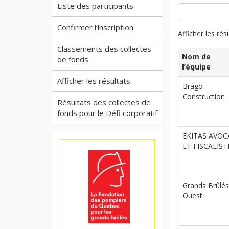
Liste des participants
Confirmer l’inscription
Afficher les rés
Classements des collectes
Nom de
de fonds
l’équipe
Afficher les résultats
Liste
Nom de
Brago
des
l’équipe
Construction
Résultats des collectes de
participants
et
fonds pour le Défi corporatif
informations
associées.
EKITAS AVOC
ET FISCALIST
Grands Brûlés
Ouest