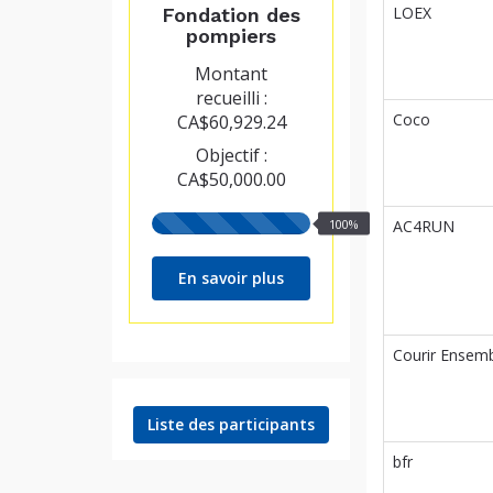
LOEX
Fondation des
pompiers
Montant
recueilli :
Coco
CA$60,929.24
Objectif :
CA$50,000.00
100%
100%
AC4RUN
recueillis
En savoir plus
Courir Ensem
Liste des participants
bfr