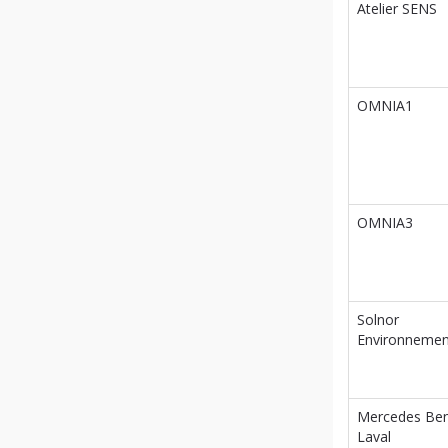
Atelier SENS
OMNIA1
OMNIA3
Solnor
Environnemen
Mercedes Be
Laval