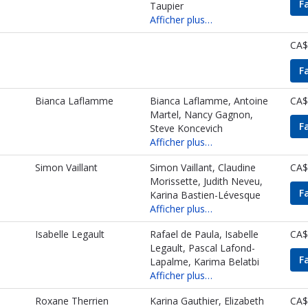
F
Taupier
Afficher plus…
CA$
F
Bianca Laflamme
Bianca Laflamme, Antoine
CA$
Martel, Nancy Gagnon,
F
Steve Koncevich
Afficher plus…
Simon Vaillant
Simon Vaillant, Claudine
CA$
Morissette, Judith Neveu,
F
Karina Bastien-Lévesque
Afficher plus…
Isabelle Legault
Rafael de Paula, Isabelle
CA$
Legault, Pascal Lafond-
F
Lapalme, Karima Belatbi
Afficher plus…
Roxane Therrien
Karina Gauthier, Elizabeth
CA$