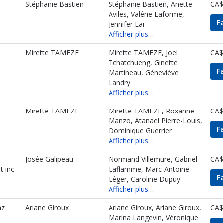
Stéphanie Bastien
Stéphanie Bastien, Anette
CA$
Aviles, Valérie Laforme,
F
Jennifer Lai
Afficher plus…
Mirette TAMEZE
Mirette TAMEZE, Joel
CA$
Tchatchueng, Ginette
F
Martineau, Géneviève
Landry
Afficher plus…
Mirette TAMEZE
Mirette TAMEZE, Roxanne
CA$
Manzo, Atanael Pierre-Louis,
F
Dominique Guerrier
Afficher plus…
Josée Galipeau
Normand Villemure, Gabriel
CA$
t inc
Laflamme, Marc-Antoine
F
Léger, Caroline Dupuy
Afficher plus…
nz
Ariane Giroux
Ariane Giroux, Ariane Giroux,
CA$
Marina Langevin, Véronique