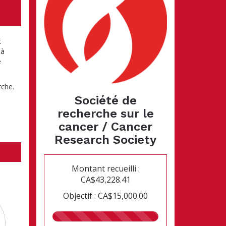
t
 à
e
rche.
Société de
recherche sur le
cancer / Cancer
Research Society
Montant recueilli :
CA$43,228.41
Objectif : CA$15,000.00
288.00%
recueillis