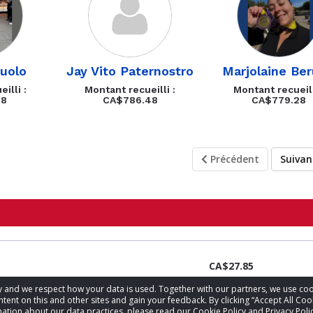
zuolo
Jay Vito Paternostro
Marjolaine Be
illi :
Montant recueilli :
Montant recueill
18
CA$786.48
CA$779.28
Précédent
Suiva
CA$27.85
acy and we respect how your data is used. Together with our partners, we use 
tent on this and other sites and gain your feedback. By clicking “Accept All Coo
ation about our data practices, please read our Cookie Policy and Privacy Polic