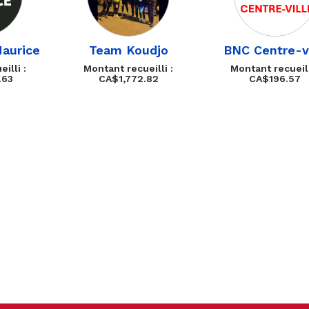
aurice
Team Koudjo
BNC Centre-vi
illi :
Montant recueilli :
Montant recueill
.63
CA$1,772.82
CA$196.57