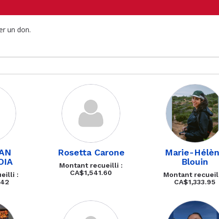
er un don.
AN
Rosetta Carone
Marie-Hélè
OIA
Blouin
Montant recueilli :
CA$1,541.60
illi :
Montant recueill
.42
CA$1,333.95