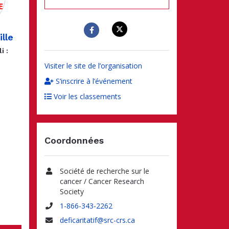
lle
i :
Visiter le site de l’organisation
S’inscrire à l’événement
Voir les classements
Coordonnées
Société de recherche sur le
Nom
cancer / Cancer Research
Society
1-866-343-2262
Téléphone
deficaritatif@src-crs.ca