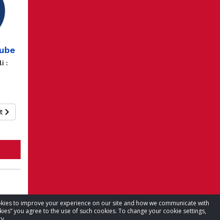
rube
i :
nt
cookies to improve your experience on our site and how we communicate with
kies” you agree to the use of such cookies. To change your cookie settings,
y.