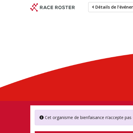
Passer
Détails de l’évén
au
contenu
principal
Société d
Cet organisme de bienfaisance n’accepte pas