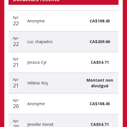
Donateurs
Date
Nom
Montant
Apr
récents
Anonyme
CA$108.45
22
Apr
Luc chapados
CA$269.66
22
Apr
Jessica Cyr
CA$54.71
21
Apr
Montant non
Hélène Roy
21
divulgué
Apr
Anonyme
CA$108.45
20
Apr
Jennifer Kerisit
CA$54.71
20