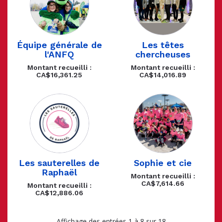
Équipe générale de
Les têtes
l'ANFQ
chercheuses
Montant recueilli :
Montant recueilli :
CA$16,361.25
CA$14,016.89
Les sauterelles de
Sophie et cie
Raphaël
Montant recueilli :
CA$7,614.66
Montant recueilli :
CA$12,886.06
Affichage des entrées 1 à 8 sur 18