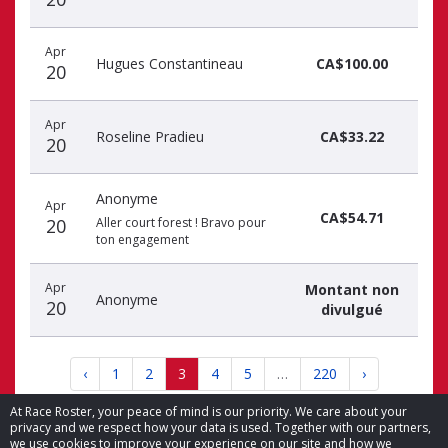
Apr
Hugues Constantineau
CA$100.00
20
Apr
Roseline Pradieu
CA$33.22
20
Anonyme
Apr
CA$54.71
20
Aller court forest ! Bravo pour
ton engagement
Apr
Montant non
Anonyme
20
divulgué
‹
1
2
3
4
5
…
220
›
At Race Roster, your peace of mind is our priority. We care about your
privacy and we respect how your data is used. Together with our partners,
we use cookies to improve your experience on our site and how we